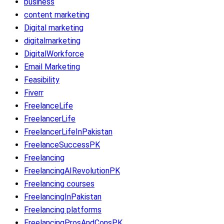
business
content marketing
Digital marketing
digitalmarketing
DigitalWorkforce
Email Marketing
Feasibility
Fiverr
FreelanceLife
FreelancerLife
FreelancerLifeInPakistan
FreelanceSuccessPK
Freelancing
FreelancingAIRevolutionPK
Freelancing courses
FreelancingInPakistan
Freelancing platforms
FreelancingProsAndConsPK