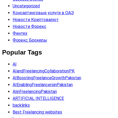
Uncategorized
Консалтинговые услуги в ОАЭ
Новости Криптовалют
Новости Форекс
Финтех
Форекс Брокеры
Popular Tags
AI
AIandFreelancingCollaborationPK
AIBoostingFreelanceGrowthPakistan
AIEnablingFreelancersinPakistan
AIinFreelancingPakistan
ARTIFICIAL INTELLIGENCE
backlinks
Best Freelancing websites