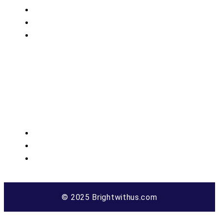
FAQs
Support
Blog
Contact Us
BWU Office MC plaza First Floor , Main Samanabad
Road Faisalabad
+923498072346
brightwithus.info@gmail.com
www.brightwithus.com
© 2025 Brightwithus.com