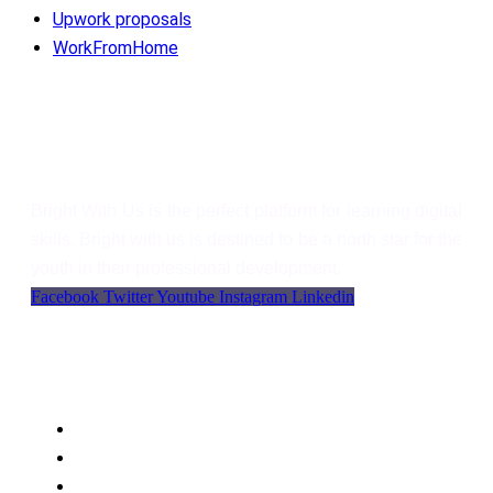
Upwork proposals
WorkFromHome
Bright With Us
Bright With Us is the perfect platform for learning digital
skills. Bright with us is destined to be a north star for the
youth in their professional development.
Facebook
Twitter
Youtube
Instagram
Linkedin
Support
Language
WordPress
Privacy