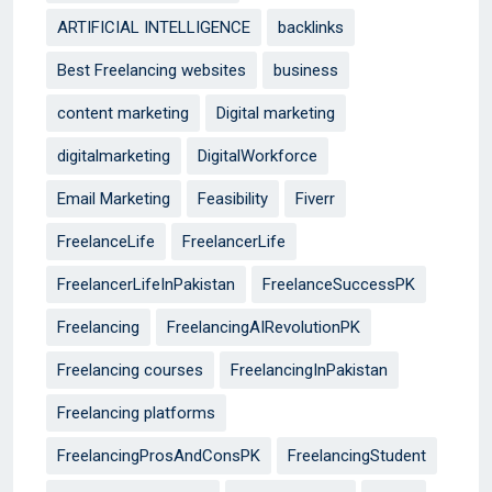
ARTIFICIAL INTELLIGENCE
backlinks
Best Freelancing websites
business
content marketing
Digital marketing
digitalmarketing
DigitalWorkforce
Email Marketing
Feasibility
Fiverr
FreelanceLife
FreelancerLife
FreelancerLifeInPakistan
FreelanceSuccessPK
Freelancing
FreelancingAIRevolutionPK
Freelancing courses
FreelancingInPakistan
Freelancing platforms
FreelancingProsAndConsPK
FreelancingStudent