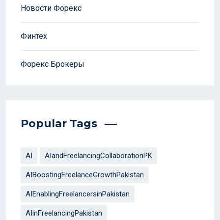
Новости Форекс
Финтех
Форекс Брокеры
Popular Tags
AI
AIandFreelancingCollaborationPK
AIBoostingFreelanceGrowthPakistan
AIEnablingFreelancersinPakistan
AIinFreelancingPakistan