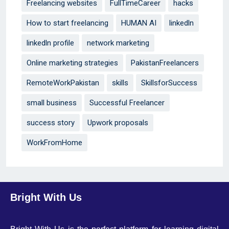
Freelancing websites
FullTimeCareer
hacks
How to start freelancing
HUMAN AI
linkedln
linkedln profile
network marketing
Online marketing strategies
PakistanFreelancers
RemoteWorkPakistan
skills
SkillsforSuccess
small business
Successful Freelancer
success story
Upwork proposals
WorkFromHome
Bright With Us