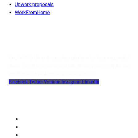
Upwork proposals
WorkFromHome
Bright With Us
Bright With Us is the perfect platform for learning digital
skills. Bright with us is destined to be a north star for the
youth in their professional development.
Facebook
Twitter
Youtube
Instagram
Linkedin
Support
Language
WordPress
Privacy