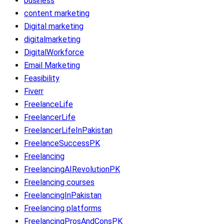
business
content marketing
Digital marketing
digitalmarketing
DigitalWorkforce
Email Marketing
Feasibility
Fiverr
FreelanceLife
FreelancerLife
FreelancerLifeInPakistan
FreelanceSuccessPK
Freelancing
FreelancingAIRevolutionPK
Freelancing courses
FreelancingInPakistan
Freelancing platforms
FreelancingProsAndConsPK