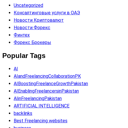
Uncategorized
Консалтинговые услуги в ОАЭ
Новости Криптовалют
Новости Форекс
Финтех
Форекс Брокеры
Popular Tags
AI
AIandFreelancingCollaborationPK
AIBoostingFreelanceGrowthPakistan
AIEnablingFreelancersinPakistan
AIinFreelancingPakistan
ARTIFICIAL INTELLIGENCE
backlinks
Best Freelancing websites