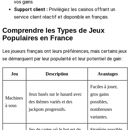
vos gains.
Support client :
Privilégiez les casinos offrant un
service client réactif et disponible en français.
Comprendre les Types de Jeux
Populaires en France
Les joueurs français ont leurs préférences, mais certains jeux
se démarquent par leur popularité et leur potentiel de gain :
Jeu
Description
Avantages
Faciles à jouer,
Jeux basés sur le hasard avec
gros gains
Machines
des thèmes variés et des
possibles,
à sous
jackpots progressifs.
nombreuses
variantes.
Jeu de cartes où le but est de
Stratégie possible,