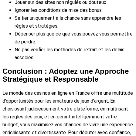
Jouer sur des sites non régulés ou douteux.
Ignorer les conditions de mise des bonus.
Se fier uniquement à la chance sans apprendre les
règles et stratégies.
Dépenser plus que ce que vous pouvez vous permettre
de perdre.
Ne pas vérifier les méthodes de retrait et les délais
associés.
Conclusion : Adoptez une Approche
Stratégique et Responsable
Le monde des casinos en ligne en France offre une multitude
d’opportunités pour les amateurs de jeux d’argent. En
choisissant judicieusement votre plateforme, en maîtrisant
les règles des jeux, et en gérant intelligemment votre
budget, vous maximisez vos chances de vivre une expérience
enrichissante et divertissante. Pour débuter avec confiance,