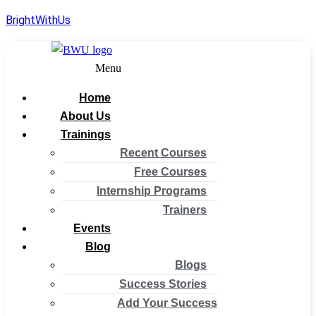
BrightWithUs
Menu
Home
About Us
Trainings
Recent Courses
Free Courses
Internship Programs
Trainers
Events
Blog
Blogs
Success Stories
Add Your Success