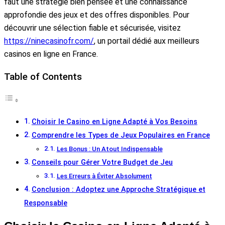
faut une stratégie bien pensée et une connaissance
approfondie des jeux et des offres disponibles. Pour
découvrir une sélection fiable et sécurisée, visitez
https://ninecasinofr.com/
, un portail dédié aux meilleurs
casinos en ligne en France.
Table of Contents
Choisir le Casino en Ligne Adapté à Vos Besoins
Comprendre les Types de Jeux Populaires en France
Les Bonus : Un Atout Indispensable
Conseils pour Gérer Votre Budget de Jeu
Les Erreurs à Éviter Absolument
Conclusion : Adoptez une Approche Stratégique et
Responsable