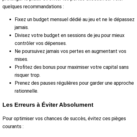
quelques recommandations :
Fixez un budget mensuel dédié au jeu et ne le dépassez
jamais.
Divisez votre budget en sessions de jeu pour mieux
contrôler vos dépenses.
Ne poursuivez jamais vos pertes en augmentant vos
mises.
Profitez des bonus pour maximiser votre capital sans
risquer trop.
Prenez des pauses régulières pour garder une approche
rationnelle.
Les Erreurs à Éviter Absolument
Pour optimiser vos chances de succès, évitez ces pièges
courants :