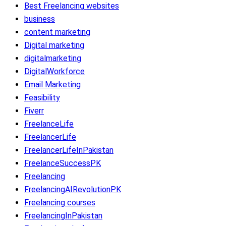
Best Freelancing websites
business
content marketing
Digital marketing
digitalmarketing
DigitalWorkforce
Email Marketing
Feasibility
Fiverr
FreelanceLife
FreelancerLife
FreelancerLifeInPakistan
FreelanceSuccessPK
Freelancing
FreelancingAIRevolutionPK
Freelancing courses
FreelancingInPakistan