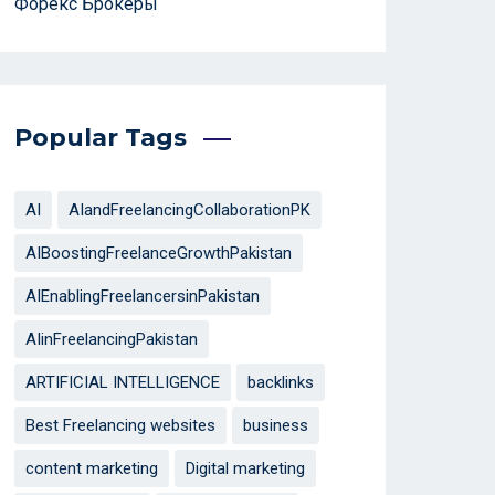
Форекс Брокеры
Popular Tags
AI
AIandFreelancingCollaborationPK
AIBoostingFreelanceGrowthPakistan
AIEnablingFreelancersinPakistan
AIinFreelancingPakistan
ARTIFICIAL INTELLIGENCE
backlinks
Best Freelancing websites
business
content marketing
Digital marketing