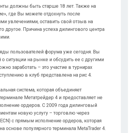
нты должны быть старше 18 лет. Также на
е», где Вы можете отдохнуть после
ми увлечениями, оставить свой отзыв на
о другое. Причина успеха дилингового центра
шими.
ряды пользователей форума уже сегодня. Вы
о ситуации на рынке и обсудить ее с другими
жно заработать – это участие в турнирах
ступлению в клуб представлена на рис 4.
альная система, которая объединяет
терминале Метатрейдер 4 и предоставляет не
полнение ордеров. С 2009 года дилинговый
иентам новую услугу – торговлю через
ECN) с прямым исполнение ордеров, которая
на основе популярного терминала MetaTrader 4.