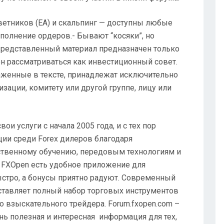
ветников (EA) и скальпинг — доступны любые
сполнение ордеров.- Бывают “косяки”, но
редставленный материал предназначен только
н рассматриваться как инвестиционный совет.
аженные в тексте, принадлежат исключительно
низации, комитету или другой группе, лицу или
и услуги с начала 2005 года, и с тех пор
ии среди Forex дилеров благодаря
ственному обучению, передовым технологиям и
 FXOpen есть удобное приложение для
ыстро, а бонусы приятно радуют. Современный
тавляет полный набор торговых инструментов
 взыскательного трейдера. Forum.fxopen.com –
нь полезная и интересная информация для тех,