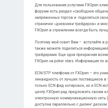
Для пользования услугами FXOpen клие
форуме есть раздел «свободное общени
напряженных торгов и поделиться свои
страничке «дневники трейдеров» и мног
FXOpen в стремлении всегда быть луч
Поэтому мой совет Вам – вступайте в 
также можете поделиться информацией 
трейдерами. Еще одна прекрасная возмо
FXOpen на poker stars. Информация по в
ECN/STP платфома от FXOpen – это уник
ликвидность от лучших поставщиков в 
только ЕСN фид котировок, но и ЕСN ис
центр FXOpen рад предложить своим кл
электронную коммуникационную сеть (
доступна параллельно с дилинг деском 