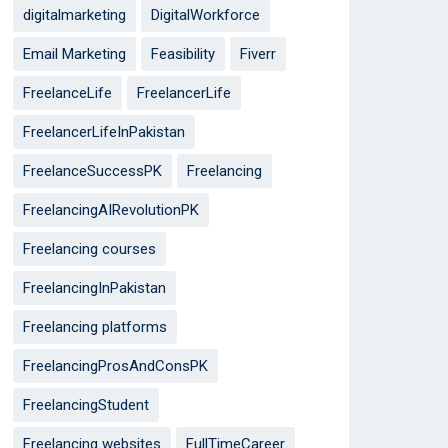
digitalmarketing
DigitalWorkforce
Email Marketing
Feasibility
Fiverr
FreelanceLife
FreelancerLife
FreelancerLifeInPakistan
FreelanceSuccessPK
Freelancing
FreelancingAIRevolutionPK
Freelancing courses
FreelancingInPakistan
Freelancing platforms
FreelancingProsAndConsPK
FreelancingStudent
Freelancing websites
FullTimeCareer