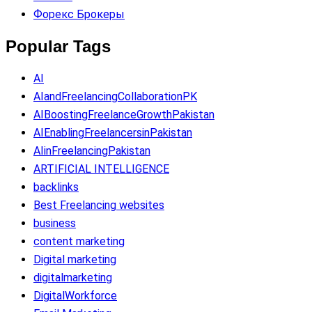
Форекс Брокеры
Popular Tags
AI
AIandFreelancingCollaborationPK
AIBoostingFreelanceGrowthPakistan
AIEnablingFreelancersinPakistan
AIinFreelancingPakistan
ARTIFICIAL INTELLIGENCE
backlinks
Best Freelancing websites
business
content marketing
Digital marketing
digitalmarketing
DigitalWorkforce