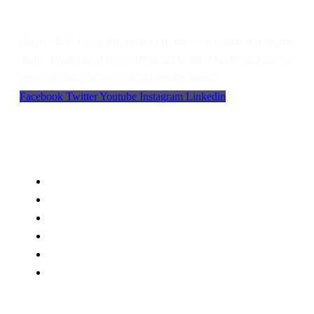
Bright With Us is the perfect platform for learning digital
skills. Bright with us is destined to be a north star for the
youth in their professional development.
Facebook
Twitter
Youtube
Instagram
Linkedin
Support
Language
WordPress
Privacy
FAQs
Support
Blog