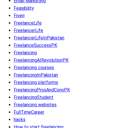
Email Marketing
Feasibility
Fiverr
FreelanceLife
FreelancerLife
FreelancerLifeInPakistan
FreelanceSuccessPK
Freelancing
FreelancingAIRevolutionPK
Freelancing courses
FreelancingInPakistan
Freelancing platforms
FreelancingProsAndConsPK
FreelancingStudent
Freelancing websites
FullTimeCareer
hacks
How to start freelancing